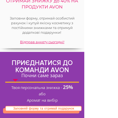
ОТРИМАЙ ЗНИЖКУ до 40% НА
ПРОДУКТИ AVON
Заповни форму, отримай особистий
рахунок і купуй якісну косметику з
постійними знижками та отримуй
додаткові подарунки!
Відправ анкету сьогодні!
ПРИЄДНАТИСЯ ДО
КОМАНДИ AVON
Почни саме зараз
25%
Твоя персональна знижка -
або
Аромат на вибір
Заповняй форму та отримай подарунок