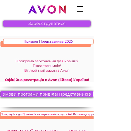
Зареєструватися
Привілеї Представників 2025
Програма заохочення для кращих
Представників!
Втілюй мрії разом з Avon
Офіційна реєстрація в Avon (Ейвон) Україна!
Умови програми привілеї Представників
Приєднуйся до Привілеїв та переконайся, що з AVON завжди круто!